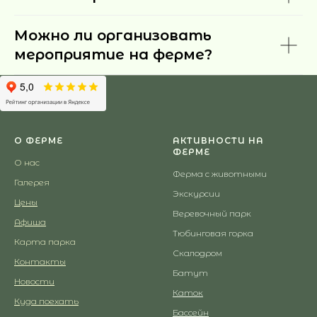
Можно ли организовать
мероприятие на ферме?
О ФЕРМЕ
АКТИВНОСТИ НА
ФЕРМЕ
О нас
Ферма с
животными
Галерея
Экскурсии
Цены
Веревочный парк
Афиша
Тюбинговая горка
К
арта парка
Скалодром
Контакты
Батут
Новости
Каток
Куда поехать
Бассейн